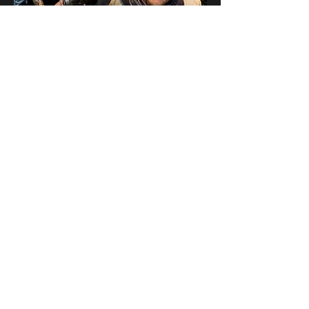
B·O·A Sünteltal e.V.
Bussenmühle 1
31867 Hülsede