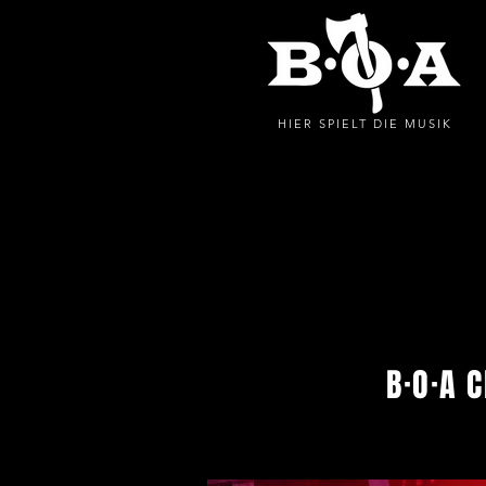
HIER SPIELT DIE MUSIK
B·O·A
CREWP
B·O·A 