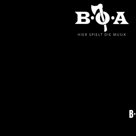
HIER SPIELT DIE MUSIK
B·O·A CAMP
B